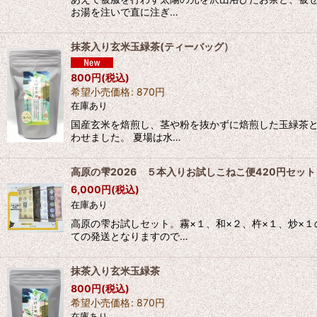
お湯を注いで直に注ぎ…
抹茶入り玄米玉緑茶(ティーバッグ）
800
円
(税込)
希望小売価格
:
870
円
在庫あり
国産玄米を焙煎し、茎や粉を抜かずに焙煎した玉緑茶と
わせました。 夏場は水…
高原の雫2026 ５本入りお試しこねこ便420円セット
6,000
円
(税込)
在庫あり
高原の雫お試しセット。霧×１、和×２、杵×１、炒×
ての発送となりますので…
抹茶入り玄米玉緑茶
800
円
(税込)
希望小売価格
:
870
円
在庫あり