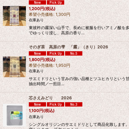
1,200
円
(税込)
希望小売価格
:
1,300
円
在庫あり
東彼杵の霧深い山手で、長めに被服を行いアミノ酸を多
でゆっくり浸し、高原の香り…
そのぎ茶 高原の雫 「霧」（きり）2026
1,800
円
(税込)
希望小売価格
:
1,950
円
在庫あり
サエミドリという甘みの強い品種とツユヒカリという甘
抽出時間／一煎目…
芯さえみどり 2026
1,100
円
(税込)
在庫あり
シングルオリジンのサエミドリとして商品化致します