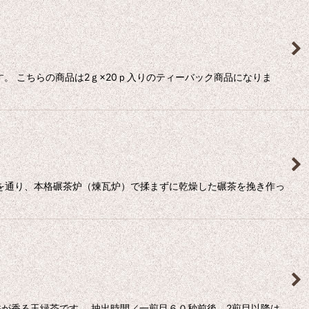
。 こちらの商品は2ｇ×20ｐ入りのティーバック商品になりま
機を通り、本格碾茶炉（煉瓦炉）で揉まずに乾燥した碾茶を挽き作っ
が香る玉緑茶です。 抽出時間／一煎目６０秒前後 2煎目以降は