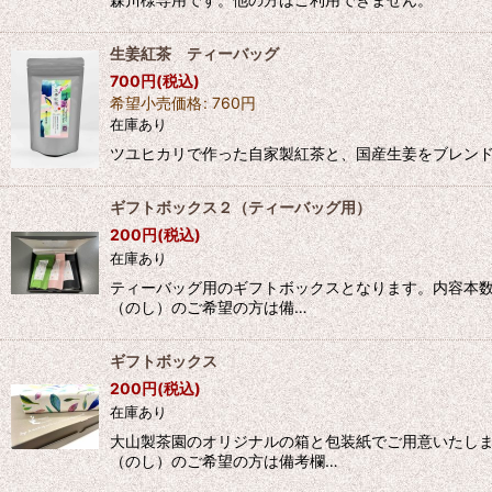
生姜紅茶 ティーバッグ
700
円
(税込)
希望小売価格
:
760
円
在庫あり
ツユヒカリで作った自家製紅茶と、国産生姜をブレンドし
ギフトボックス２（ティーバッグ用）
200
円
(税込)
在庫あり
ティーバッグ用のギフトボックスとなります。内容本数
（のし）のご希望の方は備…
ギフトボックス
200
円
(税込)
在庫あり
大山製茶園のオリジナルの箱と包装紙でご用意いたし
（のし）のご希望の方は備考欄…