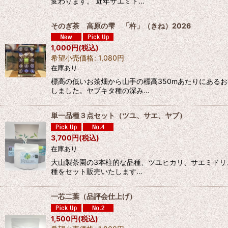
変わります。 近年サエミド…
そのぎ茶 高原の雫 「杵」（きね）2026
1,000
円
(税込)
希望小売価格
:
1,080
円
在庫あり
標高の低いお茶畑から山手の標高350mあたりにある
しました。ヤブキタ種の深み…
単一品種３点セット（ツユ、サエ、ヤブ）
3,700
円
(税込)
在庫あり
大山製茶園の3本柱的な品種、ツユヒカリ、サエミドリ
種をセット販売いたします…
一芯二葉（品評会仕上げ）
1,500
円
(税込)