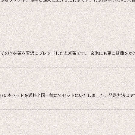
そのぎ抹茶を贅沢にブレンドした玄米茶です。 玄米にも更に焙煎をか
１の５本セットを送料全国一律にてセットにいたしました。発送方法はヤ