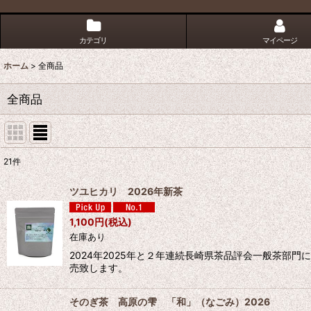
カテゴリ
マイページ
ホーム
>
全商品
全商品
21
件
表示数
:
ツユヒカリ 2026年新茶
並び順
:
1,100
円
(税込)
在庫あり
2024年2025年と２年連続長崎県茶品評会一般茶部
売致します。
そのぎ茶 高原の雫 「和」（なごみ）2026