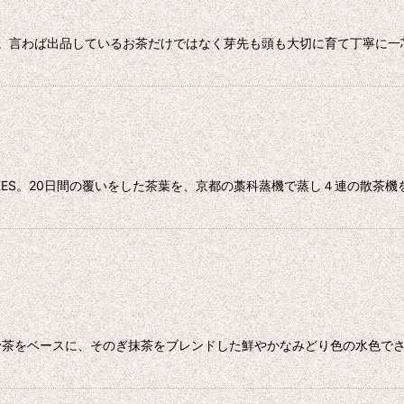
頭。言わば出品しているお茶だけではなく芽先も頭も大切に育て丁寧に一
HEES。20日間の覆いをした茶葉を、京都の藁科蒸機で蒸し４連の散茶
粉茶をベースに、そのぎ抹茶をブレンドした鮮やかなみどり色の水色で