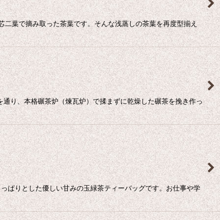
芯二葉で摘み取った茶葉です。そんな浅蒸しの茶葉を再度型揃え
機を通り、本格碾茶炉（煉瓦炉）で揉まずに乾燥した碾茶を挽き作っ
さっぱりとした優しい甘みの玉緑茶ティーバッグです。お仕事や学