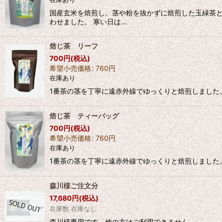
国産玄米を焙煎し、茎や粉を抜かずに焙煎した玉緑茶と
わせました。 寒い日は…
焙じ茶 リーフ
700
円
(税込)
希望小売価格
:
760
円
在庫あり
1番茶の茎を丁寧に遠赤外線でゆっくりと焙煎しました
焙じ茶 ティーバッグ
700
円
(税込)
希望小売価格
:
760
円
在庫あり
1番茶の茎を丁寧に遠赤外線でゆっくりと焙煎しました
森川様ご注文分
17,680
円
(税込)
在庫数 在庫なし
森川様専用です。他の方はご利用できません。