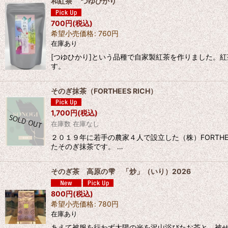
和紅茶 つゆひかり
700
円
(税込)
希望小売価格
:
760
円
在庫あり
[つゆひかり]という品種で自家製紅茶を作りました。紅
す。
そのぎ抹茶（FORTHEES RICH）
1,700
円
(税込)
在庫数 在庫なし
２０１９年に若手の農家４人で設立した（株）FORT
たそのぎ抹茶です。 …
そのぎ茶 高原の雫 「炒」（いり）2026
800
円
(税込)
希望小売価格
:
780
円
在庫あり
あえて被服を行わず太陽の光を沢山浴びたお茶と、被せ