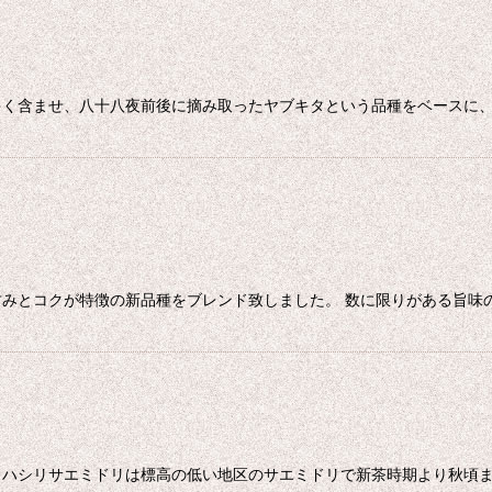
く含ませ、八十八夜前後に摘み取ったヤブキタという品種をベースに、
みとコクが特徴の新品種をブレンド致しました。 数に限りがある旨味
。ハシリサエミドリは標高の低い地区のサエミドリで新茶時期より秋頃