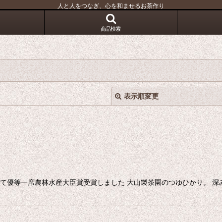
人と人をつなぎ、心を和ませるお茶作り
商品検索
表示順変更
絞り込む
門にて優等一席農林水産大臣賞受賞しました 大山製茶園のつゆひかり。