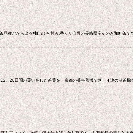
茶品種だから出る独自の色,甘み,香りが自慢の長崎県産そのぎ和紅茶です
HEES。20日間の覆いをした茶葉を、京都の藁科蒸機で蒸し４連の散茶
茶をブレンド。強蒸し強火仕上げしたお茶です。お茶独特の渋みと火香