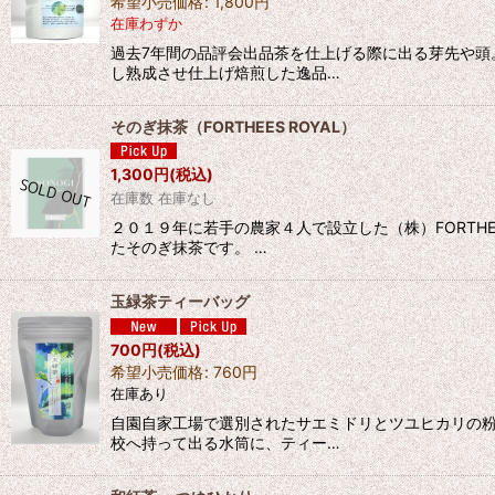
希望小売価格
:
1,800
円
在庫わずか
過去7年間の品評会出品茶を仕上げる際に出る芽先や
し熟成させ仕上げ焙煎した逸品…
そのぎ抹茶（FORTHEES ROYAL）
1,300
円
(税込)
在庫数 在庫なし
２０１９年に若手の農家４人で設立した（株）FORT
たそのぎ抹茶です。 …
玉緑茶ティーバッグ
700
円
(税込)
希望小売価格
:
760
円
在庫あり
自園自家工場で選別されたサエミドリとツユヒカリの
校へ持って出る水筒に、ティー…