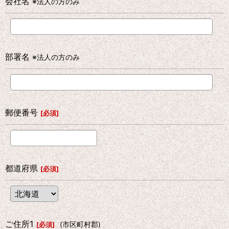
会社名
※法人の方のみ
部署名
※法人の方のみ
郵便番号
[
必須
]
都道府県
[
必須
]
ご住所1
(市区町村郡)
[
必須
]