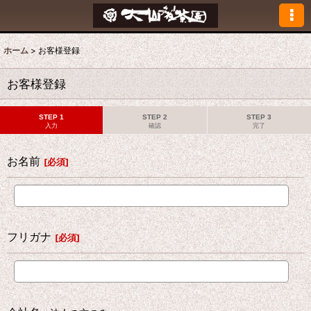
ホーム
>
お客様登録
お客様登録
STEP 1
STEP 2
STEP 3
入力
確認
完了
お名前
[
必須
]
フリガナ
[
必須
]