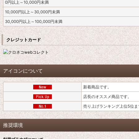
0
円
以上～10,000
円
未満
10,000
円
以上～30,000
円
未満
30,000
円
以上～100,000
円
未満
クレジットカード
アイコンについて
新着商品です。
店長のオススメ商品です。
売り上げランキング上位5位ま
推奨環境