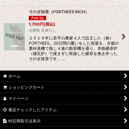
そのぎ抹茶（FORTHEES RICH）
1,700
円
(税込)
在庫数 在庫なし
２０１９年に若手の農家４人で設立した（株）
FORTHEES。20日間の覆いをした茶葉を、京都の
藁科蒸機で蒸し４連の散茶機を通り、本格碾茶炉
（煉瓦炉）で揉まずに乾燥した碾茶を挽き作った
そのぎ抹茶です。 …
ホーム
ショッピングカート
マイページ
最近チェックしたアイテム
特定商取引法表示