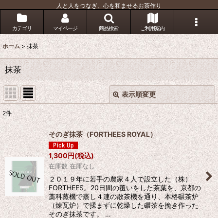
人と人をつなぎ、心を和ませるお茶作り
カテゴリ
マイページ
商品検索
ご利用案内
ホーム
>
抹茶
抹茶
表示順変更
閉じる
2
件
表示数
:
そのぎ抹茶（FORTHEES ROYAL）
並び順
:
1,300
円
(税込)
在庫数 在庫なし
絞り込む
２０１９年に若手の農家４人で設立した（株）
FORTHEES。20日間の覆いをした茶葉を、京都の
藁科蒸機で蒸し４連の散茶機を通り、本格碾茶炉
（煉瓦炉）で揉まずに乾燥した碾茶を挽き作った
そのぎ抹茶です。 …