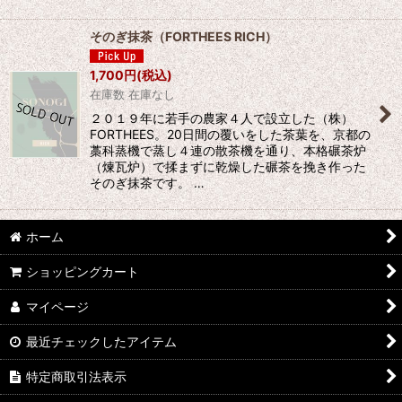
そのぎ抹茶（FORTHEES RICH）
1,700
円
(税込)
在庫数 在庫なし
２０１９年に若手の農家４人で設立した（株）
FORTHEES。20日間の覆いをした茶葉を、京都の
藁科蒸機で蒸し４連の散茶機を通り、本格碾茶炉
（煉瓦炉）で揉まずに乾燥した碾茶を挽き作った
そのぎ抹茶です。 …
ホーム
ショッピングカート
マイページ
最近チェックしたアイテム
特定商取引法表示