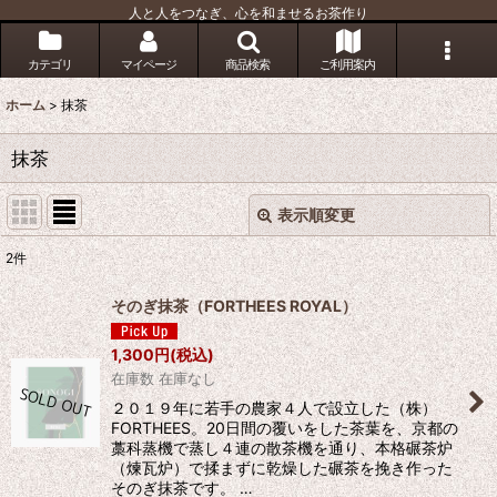
人と人をつなぎ、心を和ませるお茶作り
カテゴリ
マイページ
商品検索
ご利用案内
ホーム
>
抹茶
抹茶
表示順変更
閉じる
2
件
表示数
:
そのぎ抹茶（FORTHEES ROYAL）
並び順
:
1,300
円
(税込)
在庫数 在庫なし
絞り込む
２０１９年に若手の農家４人で設立した（株）
FORTHEES。20日間の覆いをした茶葉を、京都の
藁科蒸機で蒸し４連の散茶機を通り、本格碾茶炉
（煉瓦炉）で揉まずに乾燥した碾茶を挽き作った
そのぎ抹茶です。 …