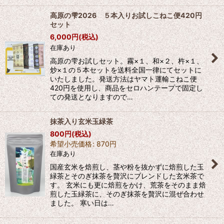
高原の雫2026 ５本入りお試しこねこ便420円
セット
6,000
円
(税込)
在庫あり
高原の雫お試しセット。霧×１、和×２、杵×１、
炒×１の５本セットを送料全国一律にてセットに
いたしました。発送方法はヤマト運輸こねこ便
420円を使用し、商品をセロハンテープで固定し
ての発送となりますので…
抹茶入り玄米玉緑茶
800
円
(税込)
希望小売価格
:
870
円
在庫あり
国産玄米を焙煎し、茎や粉を抜かずに焙煎した玉
緑茶とそのぎ抹茶を贅沢にブレンドした玄米茶で
す。 玄米にも更に焙煎をかけ、荒茶をそのまま焙
煎した玉緑茶に、そのぎ抹茶を贅沢に混ぜ合わせ
ました。 寒い日は…