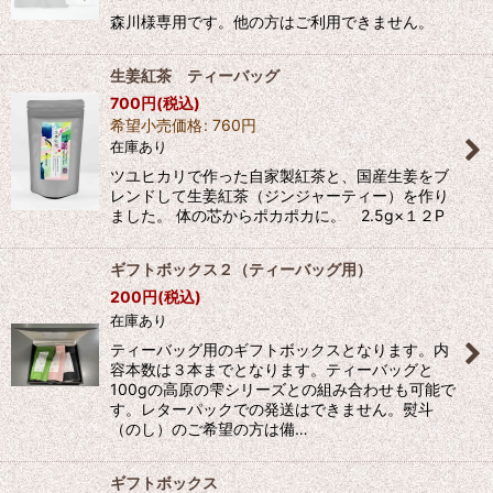
森川様専用です。他の方はご利用できません。
生姜紅茶 ティーバッグ
700
円
(税込)
希望小売価格
:
760
円
在庫あり
ツユヒカリで作った自家製紅茶と、国産生姜をブ
レンドして生姜紅茶（ジンジャーティー）を作り
ました。 体の芯からポカポカに。 2.5g×１２P
ギフトボックス２（ティーバッグ用）
200
円
(税込)
在庫あり
ティーバッグ用のギフトボックスとなります。内
容本数は３本までとなります。ティーバッグと
100gの高原の雫シリーズとの組み合わせも可能で
す。レターパックでの発送はできません。熨斗
（のし）のご希望の方は備…
ギフトボックス