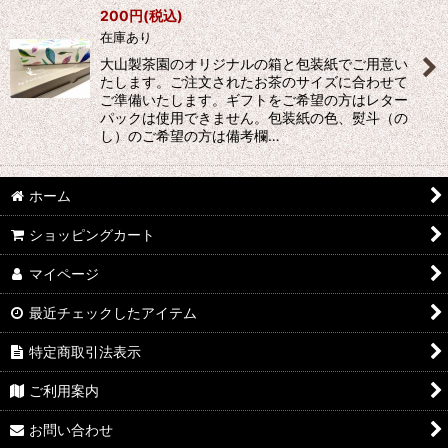
200
円
(税込)
在庫あり
大山製茶園のオリジナルの箱と包装紙でご用意い
たします。ご注文されたお茶のサイズに合わせて
ご準備いたします。ギフトをご希望の方はレター
パックは使用できません。包装紙の色、熨斗（の
し）のご希望の方は備考欄…
ホーム
ショッピングカート
マイページ
最近チェックしたアイテム
特定商取引法表示
ご利用案内
お問い合わせ