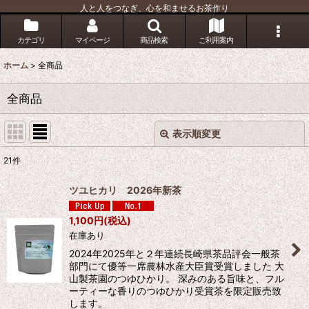
人と人をつなぎ、心を和ませるお茶作り
カテゴリ
マイページ
商品検索
ご利用案内
ホーム
>
全商品
全商品
表示順変更
閉じる
21
件
表示数
:
ツユヒカリ 2026年新茶
並び順
:
1,100
円
(税込)
在庫あり
絞り込む
2024年2025年と２年連続長崎県茶品評会一般茶
部門にて優等一席農林水産大臣賞受賞しました 大
山製茶園のつゆひかり。 深みのある旨味と、フル
ーティーな香りのつゆひかり受賞茶を限定販売致
します。