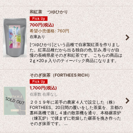
和紅茶 つゆひかり
700
円
(税込)
希望小売価格
:
760
円
在庫あり
[つゆひかり]という品種で自家製紅茶を作りまし
た。紅茶品種だから出る独自の色,甘み,香りが自
慢の長崎県産そのぎ和紅茶です。 こちらの商品は
2ｇ×20ｐ入りのティーバック商品になります。
そのぎ抹茶（FORTHEES RICH）
1,700
円
(税込)
在庫数 在庫なし
２０１９年に若手の農家４人で設立した（株）
FORTHEES。20日間の覆いをした茶葉を、京都の
藁科蒸機で蒸し４連の散茶機を通り、本格碾茶炉
（煉瓦炉）で揉まずに乾燥した碾茶を挽き作った
そのぎ抹茶です。 …