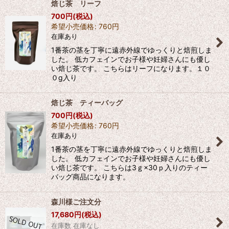
焙じ茶 リーフ
700
円
(税込)
希望小売価格
:
760
円
在庫あり
1番茶の茎を丁寧に遠赤外線でゆっくりと焙煎しま
した。 低カフェインでお子様や妊婦さんにも優し
い焙じ茶です。 こちらはリーフになります。１０
０g入り
焙じ茶 ティーバッグ
700
円
(税込)
希望小売価格
:
760
円
在庫あり
1番茶の茎を丁寧に遠赤外線でゆっくりと焙煎しま
した。 低カフェインでお子様や妊婦さんにも優し
い焙じ茶です。 こちらは3ｇ×30ｐ入りのティー
バッグ商品になります。
森川様ご注文分
17,680
円
(税込)
在庫数 在庫なし