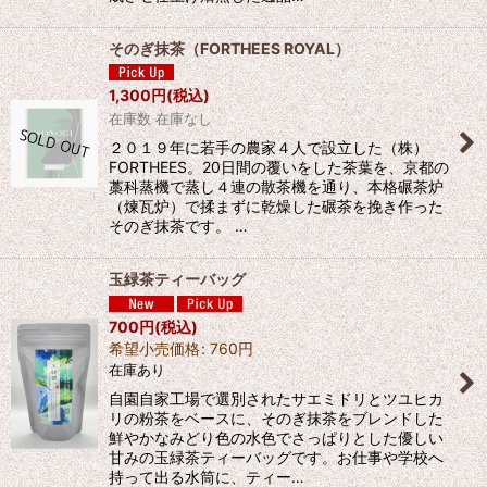
そのぎ抹茶（FORTHEES ROYAL）
1,300
円
(税込)
在庫数 在庫なし
２０１９年に若手の農家４人で設立した（株）
FORTHEES。20日間の覆いをした茶葉を、京都の
藁科蒸機で蒸し４連の散茶機を通り、本格碾茶炉
（煉瓦炉）で揉まずに乾燥した碾茶を挽き作った
そのぎ抹茶です。 …
玉緑茶ティーバッグ
700
円
(税込)
希望小売価格
:
760
円
在庫あり
自園自家工場で選別されたサエミドリとツユヒカ
リの粉茶をベースに、そのぎ抹茶をブレンドした
鮮やかなみどり色の水色でさっぱりとした優しい
甘みの玉緑茶ティーバッグです。お仕事や学校へ
持って出る水筒に、ティー…