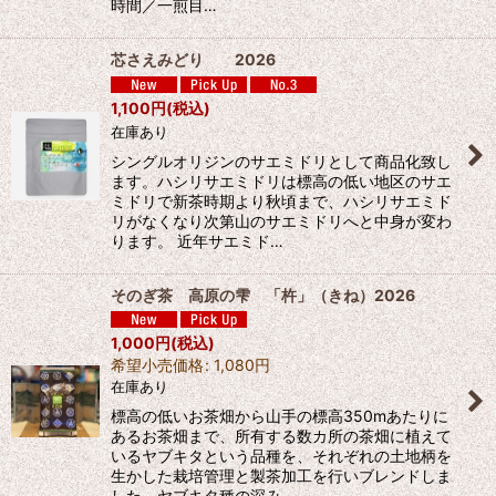
時間／一煎目…
芯さえみどり 2026
1,100
円
(税込)
在庫あり
シングルオリジンのサエミドリとして商品化致し
ます。ハシリサエミドリは標高の低い地区のサエ
ミドリで新茶時期より秋頃まで、ハシリサエミド
リがなくなり次第山のサエミドリへと中身が変わ
ります。 近年サエミド…
そのぎ茶 高原の雫 「杵」（きね）2026
1,000
円
(税込)
希望小売価格
:
1,080
円
在庫あり
標高の低いお茶畑から山手の標高350mあたりに
あるお茶畑まで、所有する数カ所の茶畑に植えて
いるヤブキタという品種を、それぞれの土地柄を
生かした栽培管理と製茶加工を行いブレンドしま
した。ヤブキタ種の深み…