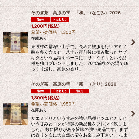
そのぎ茶 高原の雫 「和」（なごみ）2026
1,200
円
(税込)
希望小売価格
:
1,300
円
在庫あり
東彼杵の霧深い山手で、長めに被服を行いアミノ
酸を多く含ませ、八十八夜前後に摘み取ったヤブ
キタという品種をベースに、サエミドリという品
種を独自ブレンドしました。70℃前後のお湯でゆ
っくり浸し、高原の香り…
そのぎ茶 高原の雫 「霧」（きり）2026
1,800
円
(税込)
希望小売価格
:
1,950
円
在庫あり
サエミドリという甘みの強い品種とツユヒカリと
いう甘みとコクが特徴の新品種をブレンド致しま
した。 数に限りがある旨味の強い絶品です。まず
は香りを次に大自然の雫をお楽しみ下さい。 抽出