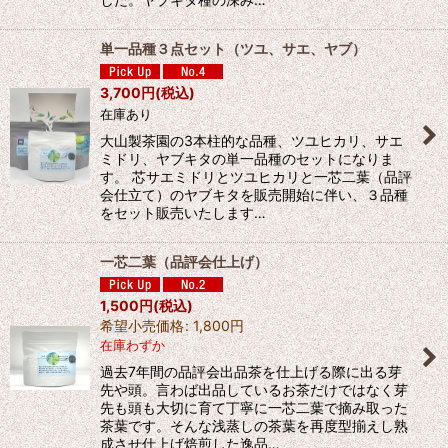
単一品種３点セット（ツユ、サエ、ヤブ）
3,700
円
(税込)
在庫あり
大山製茶園の3本柱的な品種、ツユヒカリ、サエ
ミドリ、ヤブキタの単一品種のセットになりま
す。 芯サエミドリとツユヒカリと一芯二葉（品評
会仕立て）のヤブキタを販売開始に伴い、３品種
をセット販売いたします…
一芯二葉（品評会仕上げ）
1,500
円
(税込)
希望小売価格
:
1,800
円
在庫わずか
過去7年間の品評会出品茶を仕上げる際に出る芽
先や頭。言わば出品しているお茶だけではなく芽
先も頭も大切に育て丁寧に一芯二葉で摘み取った
茶葉です。そんな浅蒸しの茶葉を再度型揃えし熟
成させ仕上げ焙煎した逸品…