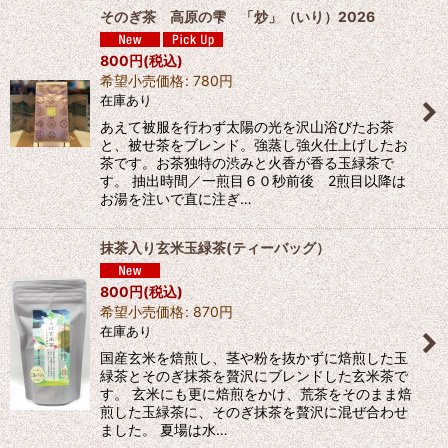
そのぎ茶 高原の雫 「炒」（いり）2026
800
円
(税込)
希望小売価格
:
780
円
在庫あり
あえて被服を行わず太陽の光を沢山浴びたお茶
と、被せ茶をブレンド。強蒸し強火仕上げしたお
茶です。お茶独特の渋みと火香が香る玉緑茶で
す。 抽出時間／一煎目６０秒前後 2煎目以降は
お湯を注いで直に注ぎ…
抹茶入り玄米玉緑茶(ティーバッグ）
800
円
(税込)
希望小売価格
:
870
円
在庫あり
国産玄米を焙煎し、茎や粉を抜かずに焙煎した玉
緑茶とそのぎ抹茶を贅沢にブレンドした玄米茶で
す。 玄米にも更に焙煎をかけ、荒茶をそのまま焙
煎した玉緑茶に、そのぎ抹茶を贅沢に混ぜ合わせ
ました。 夏場は水…