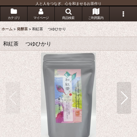
人と人をつなぎ、心を和ませるお茶作り
カテゴリ
マイページ
商品検索
ご利用案内
ホーム
>
発酵茶
>
和紅茶 つゆひかり
和紅茶 つゆひかり