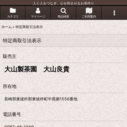
人と人をつなぎ、心を和ませるお茶作り
カテゴリ
マイページ
商品検索
ご利用案内
ホーム
>
特定商取引法表示
特定商取引法表示
販売主
大山製茶園 大山良貴
所在地
長崎県東彼杵郡東彼杵町中尾郷1556番地
電話番号
0957-46-1349