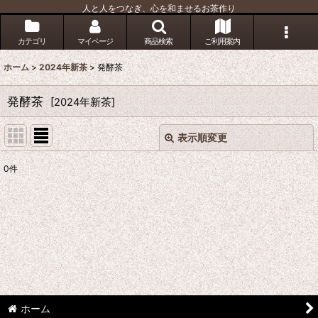
人と人をつなぎ、心を和ませるお茶作り
カテゴリ
マイページ
商品検索
ご利用案内
ホーム
>
2024年新茶
>
発酵茶
発酵茶
[
2024年新茶
]
表示順変更
閉じる
0
件
表示数
:
並び順
:
絞り込む
ホーム