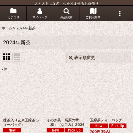
人と人をつなぎ、心を和ませるお茶作り
カテゴリ
マイページ
商品検索
ご利用案内
ホーム
>
2024年新茶
2024年新茶
表示順変更
閉じる
7
件
表示数
:
並び順
:
絞り込む
抹茶入り玄米玉緑茶(テ
そのぎ茶 高原の雫
玉緑茶ティーバッグ
ィーバッグ）
「和」（なごみ）2026
700
円
(税込)