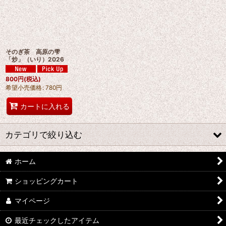
そのぎ茶 高原の雫
「炒」（いり）2026
800
円
(税込)
希望小売価格
:
780
円
カートに入れる
カテゴリで絞り込む
ホーム
蒸し製玉緑茶
ショッピングカート
発酵茶
マイページ
抹茶
最近チェックしたアイテム