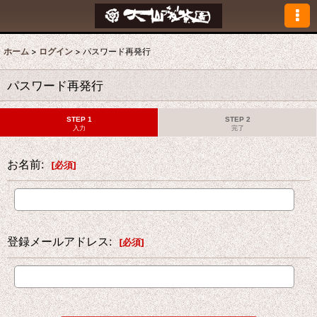
ホーム
>
ログイン
>
パスワード再発行
パスワード再発行
STEP 1
STEP 2
入力
完了
お名前
:
[
必須
]
登録メールアドレス
:
[
必須
]