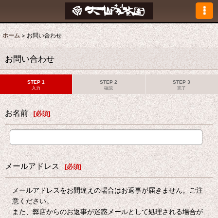
ホーム
>
お問い合わせ
お問い合わせ
STEP 1
STEP 2
STEP 3
入力
確認
完了
お名前
[
必須
]
メールアドレス
[
必須
]
メールアドレスをお間違えの場合はお返事が届きません。ご注
意ください。
また、弊店からのお返事が迷惑メールとして処理される場合が