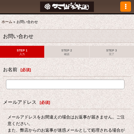
ホーム
>
お問い合わせ
お問い合わせ
STEP 1
STEP 2
STEP 3
入力
確認
完了
お名前
[
必須
]
メールアドレス
[
必須
]
メールアドレスをお間違えの場合はお返事が届きません。ご注
意ください。
また、弊店からのお返事が迷惑メールとして処理される場合が